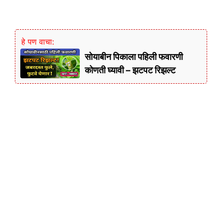
हे पण वाचा:
सोयाबीन पिकाला पहिली फवारणी
कोणती घ्यावी – झटपट रिझल्ट