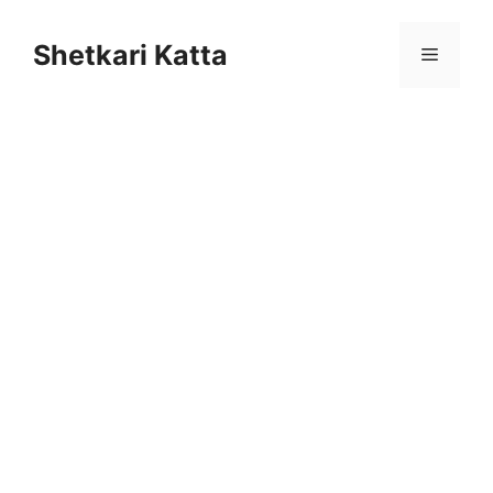
Skip
to
Shetkari Katta
Menu
content