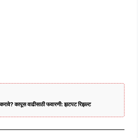
 करावे? कापूस वाढीसाठी फवारणी: झटपट रिझल्ट