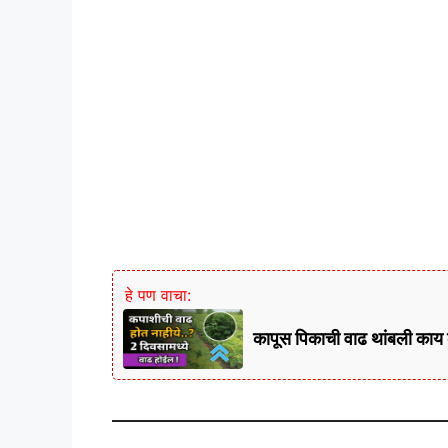
हे पण वाचा:
कापूस पिकाची वाढ थांबली काय