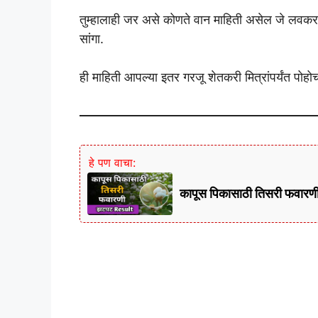
तुम्हालाही जर असे कोणते वान माहिती असेल जे लवक
सांगा.
ही माहिती आपल्या इतर गरजू शेतकरी मित्रांपर्यंत पोह
हे पण वाचा:
कापूस पिकासाठी तिसरी फवारण