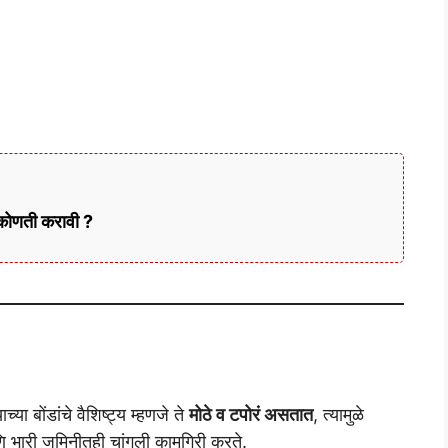
कोणती करावी ?
ाच्या बोंडांचे वैशिष्ट्य म्हणजे ते
मोठे व टपोरं असतात
, त्यामुळे
णि भारी जमिनीतही चांगली कामगिरी करते.