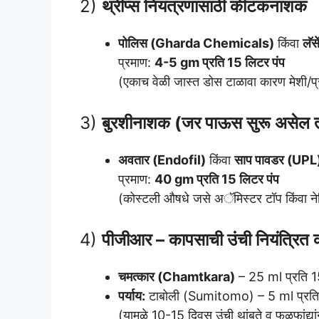
2)
थ्रीप्स नियंत्रणासाठी कीटकनाशक
पोलिस (Gharda Chemicals)
किंवा
लॅस
प्रमाण:
4-5 gm प्रति 15 लिटर पंप
(एकाच वेळी जास्त डोस टाळावा कारण मेशी/प्
3)
बुरशीनाशक (जर पाऊस सुरू असेल 
अवतार (Endofil)
किंवा
साप पावडर (UPL
प्रमाण:
40 gm प्रति 15 लिटर पंप
(कोस्टली औषधे जसे अॅमिस्टर टॉप किंवा नेट
4)
पीजीआर – कापसाची उंची नियंत्रित 
चमत्कार (Chamtkara)
– 25 ml प्रति 1
पर्याय:
टाबोली (Sumitomo) – 5 ml प्रति 
(यामुळे 10-15 दिवस उंची थांबते व फळफांद्या