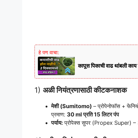
हे पण वाचा:
कापूस पिकाची वाढ थांबली काय
1)
अळी नियंत्रणासाठी कीटकनाशक
मेशी (Sumitomo)
– प्रोपेनोफॉस + फेनि
प्रमाण:
30 ml प्रति 15 लिटर पंप
पर्याय:
प्रोपेक्स सुपर (Propex Super) – 