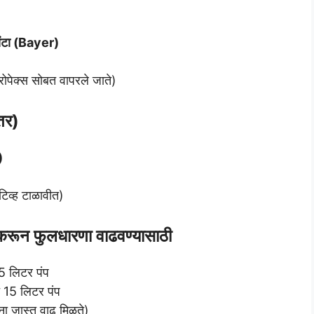
ेंटा (Bayer)
रोपेक्स सोबत वापरले जाते)
तर)
)
िव्ह टाळावीत)
करून फुलधारणा वाढवण्यासाठी
5 लिटर पंप
15 लिटर पंप
ंना जास्त वाढ मिळते)