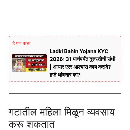
हे पण वाचा:
Ladki Bahin Yojana KYC
2026: 31 मार्चपर्यंत दुरुस्तीची संधी
| आधार एरर आल्यास काय करावे?
हप्ते थांबणार का?
गटातील महिला मिळून व्यवसाय
करू शकतात