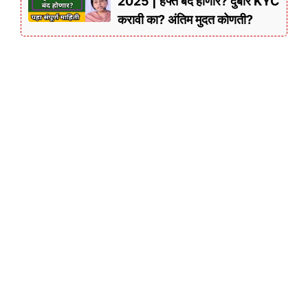
2025 | हफ्ते बंद होणार? दुबार KYC
करावी का? अंतिम मुदत कोणती?