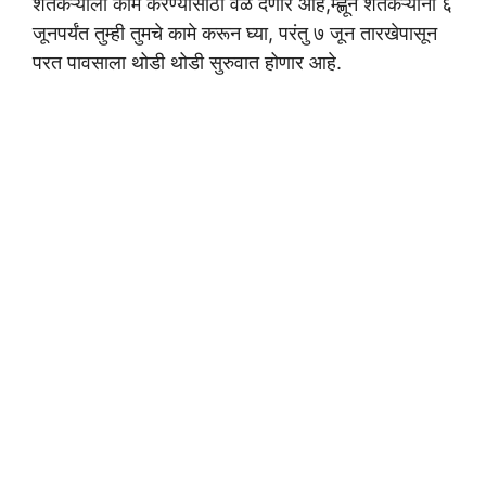
शेतकऱ्याला काम करण्यासाठी वेळ देणार आहे,म्ह्णून शेतकऱ्यांनी ६
जूनपर्यंत तुम्ही तुमचे कामे करून घ्या, परंतु ७ जून तारखेपासून
परत पावसाला थोडी थोडी सुरुवात होणार आहे.