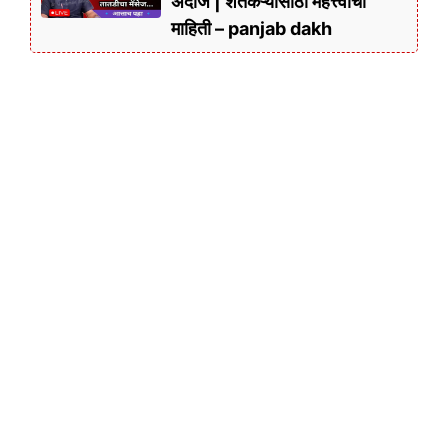
अंदाज | शेतकऱ्यांसाठी महत्त्वाची
माहिती – panjab dakh