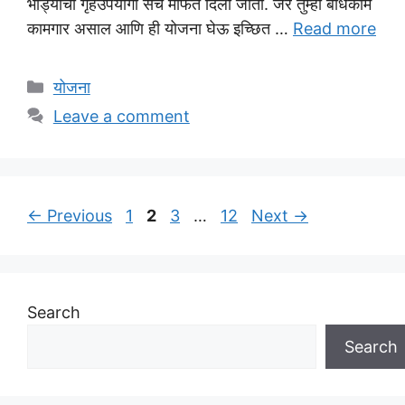
भांड्यांचा गृहउपयोगी संच मोफत दिला जातो. जर तुम्ही बांधकाम
कामगार असाल आणि ही योजना घेऊ इच्छित …
Read more
Categories
योजना
Leave a comment
Page
Page
Page
Page
←
Previous
1
2
3
…
12
Next
→
Search
Search