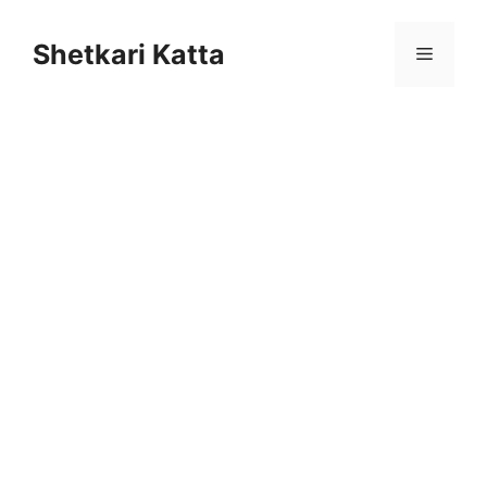
Skip
to
Shetkari Katta
Menu
content