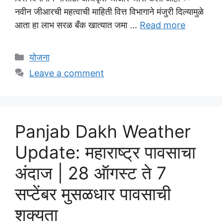
नवीन जीआरची महत्वाची माहिती वित्त विभागाने मंजुरी दिल्यामुळे
आता हा लाभ सरळ बँक खात्यात जमा …
Read more
Categories
योजना
Leave a comment
Panjab Dakh Weather
Update: महाराष्ट्र पावसाचा
अंदाज | 28 ऑगस्ट ते 7
सप्टेंबर मुसळधार पावसाची
शक्यता