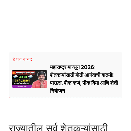
हे पण वाचा:
महाराष्ट्र मान्सून 2026:
शेतकऱ्यांसाठी मोठी आनंदाची बातमी!
पाऊस, पीक कर्ज, पीक विमा आणि शेती
नियोजन
राज्यातील सर्व शेतकऱ्यांसाठी